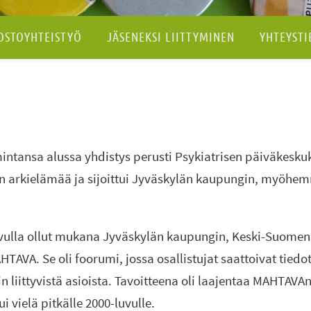
OSTOYHTEISTYÖ
JÄSENEKSI LIITTYMINEN
YHTEYSTI
imintansa alussa yhdistys perusti Psykiatrisen päiväkes
ien arkielämää ja sijoittui Jyväskylän kaupungin, myöhe
uvulla ollut mukana Jyväskylän kaupungin, Keski-Suomen
AHTAVA. Se oli foorumi, jossa osallistujat saattoivat tie
 liittyvistä asioista. Tavoitteena oli laajentaa MAHTAVAn
i vielä pitkälle 2000-luvulle.