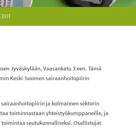
EDOT
kuksen Jyväskylään, Vaasankatu 3:een. Tämä
mmin Keski-Suomen sairaanhoitopiirin
 sairaanhoitopiirin ja kolmannen sektorin
dottaa toiminnastaan yhteistyökumppaneille, ja
 toimintaa seutukunnalliseksi. Osallistujat