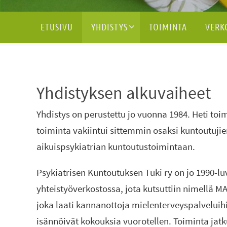
Skip
ETUSIVU
YHDISTYS
TOIMINTA
VERK
to
content
Yhdistyksen alkuvaiheet
Yhdistys on perustettu jo vuonna 1984. Heti to
toiminta vakiintui sittemmin osaksi kuntoutuj
aikuispsykiatrian kuntoutustoimintaan.
Psykiatrisen Kuntoutuksen Tuki ry on jo 1990-l
yhteistyöverkostossa, jota kutsuttiin nimellä M
joka laati kannanottoja mielenterveyspalveluihin
isännöivät kokouksia vuorotellen. Toiminta jatku